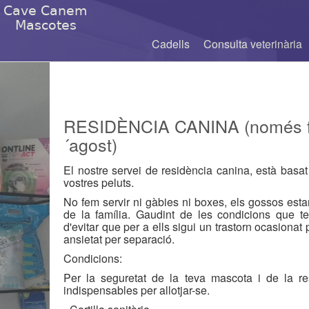
Cave Canem
Mascotes
Cadells
Consulta veterinària
RESIDÈNCIA CANINA (només fe
´agost)
El nostre servei de residència canina, està basat 
vostres peluts.
No fem servir ni gàbies ni boxes, els gossos est
de la família. Gaudint de les condicions que 
d'evitar que per a ells sigui un trastorn ocasionat 
ansietat per separació.
Condicions:
Per la seguretat de la teva mascota i de la re
indispensables per allotjar-se.