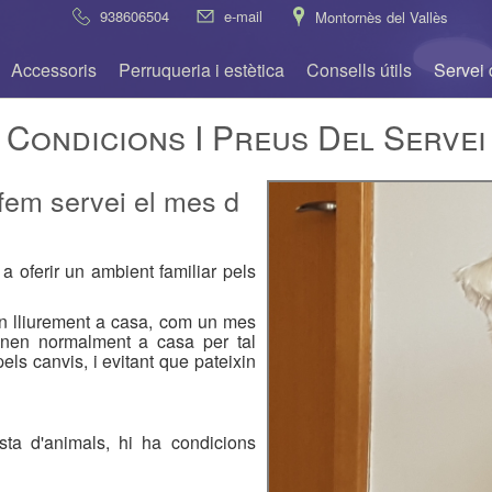
938606504
e-mail
Montornès del Vallès
Accessoris
Perruqueria i estètica
Consells útils
Servei 
Condicions I Preus Del Servei
m servei el mes d
a oferir un ambient familiar pels
an lliurement a casa, com un mes
tenen normalment a casa per tal
pels canvis, i evitant que pateixin
sta d'animals, hi ha condicions