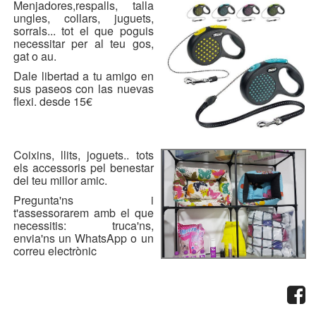
Menjadores,respalls, talla
Tots els drets reservats per Cave Canem
ungles, collars, juguets,
sorrals... tot el que poguis
necessitar per al teu gos,
gat o au.
Dale libertad a tu amigo en
sus paseos con las nuevas
flexi. desde 15€
Coixins, llits, joguets.. tots
els accessoris pel benestar
del teu millor amic.
Pregunta'ns i
t'assessorarem amb el que
necessitis: truca'ns,
envia'ns un WhatsApp o un
correu electrònic